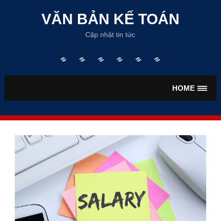
Skip
to
VĂN BẢN KẾ TOÁN
content
Cập nhật tin tức
Trang
TƯ
VĂN
VĂN
TIỀN
BẢO
chủ
VẤN
BẢN
BẢN
LƯƠNG
HIỂM
KẾ
THUẾ
HOME
TOÁN