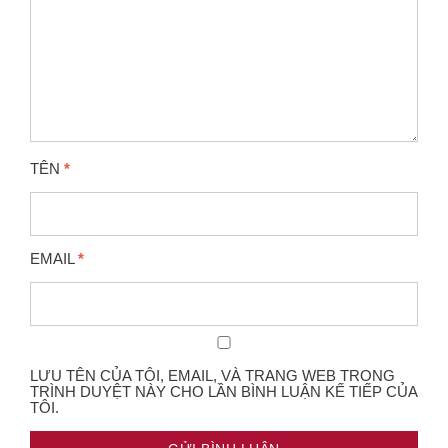
TÊN
*
EMAIL
*
LƯU TÊN CỦA TÔI, EMAIL, VÀ TRANG WEB TRONG
TRÌNH DUYỆT NÀY CHO LẦN BÌNH LUẬN KẾ TIẾP CỦA
TÔI.