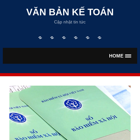
Skip
to
VĂN BẢN KẾ TOÁN
content
Cập nhật tin tức
Trang
TƯ
VĂN
VĂN
TIỀN
BẢO
chủ
VẤN
BẢN
BẢN
LƯƠNG
HIỂM
KẾ
THUẾ
HOME
TOÁN