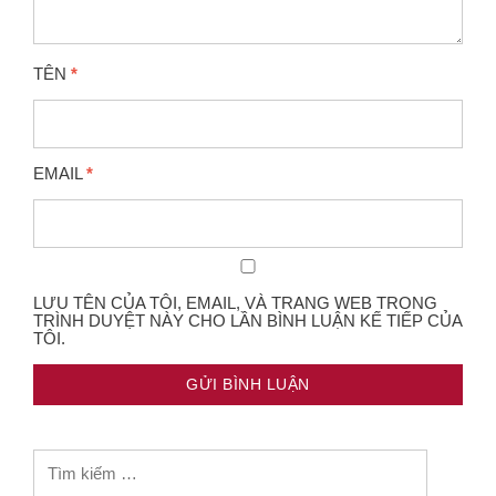
TÊN
*
EMAIL
*
LƯU TÊN CỦA TÔI, EMAIL, VÀ TRANG WEB TRONG
TRÌNH DUYỆT NÀY CHO LẦN BÌNH LUẬN KẾ TIẾP CỦA
TÔI.
Tìm
kiếm