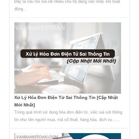
Đây là câu hỏi mà rất nhiều chủ hộ đang cân nhắc khi hoạt
động...
Xử Lý Hóa Đơn Điện Tử Sai Thông Tin [Cập Nhật
Mới Nhất]
Trong quá trình sử dụng hóa đơn điện tử, việc sai sót thông
tin như tên người mua, mã số thuế, hàng hóa, dịch vụ…...