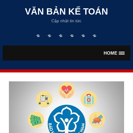
Skip
to
VĂN BẢN KẾ TOÁN
content
Cập nhật tin tức
Trang
TƯ
VĂN
VĂN
TIỀN
BẢO
chủ
VẤN
BẢN
BẢN
LƯƠNG
HIỂM
KẾ
THUẾ
HOME
TOÁN