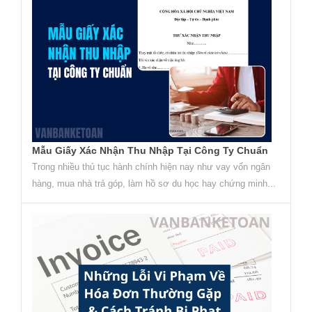
Mẫu Giấy Xác Nhận Thu Nhập Tại Công Ty Chuẩn
Trong nhiều thủ tục hành chính hiện nay như vay vốn ngân
hàng, mua nhà trả góp, làm hồ sơ du học hay chứng minh...