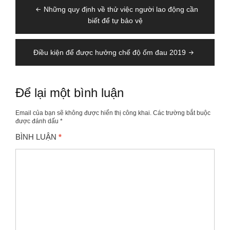
Điều
Những quy định về thử việc người lao động cần
hướng
biết để tự bảo vệ
bài
viết
Điều kiện để được hưởng chế độ ốm đau 2019
Để lại một bình luận
Email của bạn sẽ không được hiển thị công khai.
Các trường bắt buộc
được đánh dấu
*
BÌNH LUẬN
*