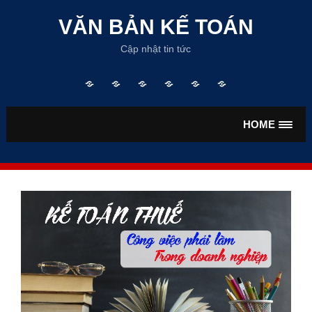
Skip
to
VĂN BẢN KẾ TOÁN
content
Cập nhật tin tức
Trang
TƯ
VĂN
VĂN
TIỀN
BẢO
chủ
VẤN
BẢN
BẢN
LƯƠNG
HIỂM
KẾ
THUẾ
HOME
TOÁN