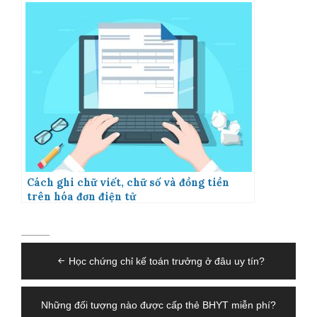
Cách ghi chữ viết, chữ số và đồng tiền
trên hóa đơn điện tử
Điều
Học chứng chỉ kế toán trưởng ở đâu uy tín?
hướng
bài
viết
Những đối tượng nào được cấp thẻ BHYT miễn phí?