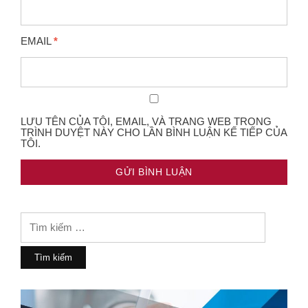
EMAIL
*
LƯU TÊN CỦA TÔI, EMAIL, VÀ TRANG WEB TRONG
TRÌNH DUYỆT NÀY CHO LẦN BÌNH LUẬN KẾ TIẾP CỦA
TÔI.
Tìm
kiếm
cho: