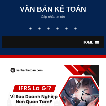
Skip
to
VĂN BẢN KẾ TOÁN
content
Cập nhật tin tức
Trang
TƯ
VĂN
VĂN
TIỀN
BẢO
chủ
VẤN
BẢN
BẢN
LƯƠNG
HIỂM
KẾ
THUẾ
HOME
TOÁN