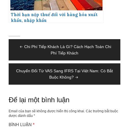
Thời hạn nộp thuế đối với hàng hóa xuất
khẩu, nhập khẩu
Điều
Chi Phí Tiếp Khách Là Gì? Cách Hạch Toán Chi
hướng
Phí Tiếp Khách
bài
viết
Chuyển Đổi Từ VAS Sang IFRS Tại Việt Nam: Có Bắt
Buộc Không?
Để lại một bình luận
Email của bạn sẽ không được hiển thị công khai.
Các trường bắt buộc
được đánh dấu
*
BÌNH LUẬN
*