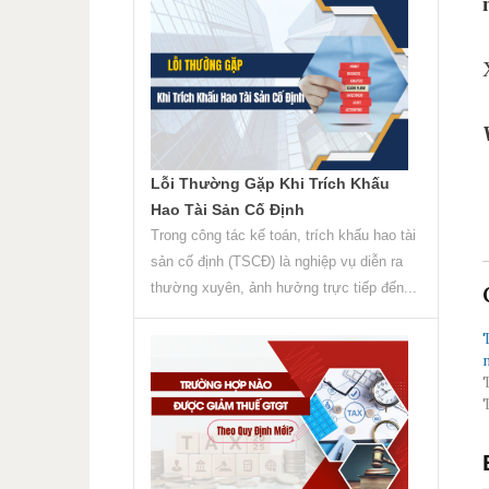
Lỗi Thường Gặp Khi Trích Khấu
Hao Tài Sản Cố Định
Trong công tác kế toán, trích khấu hao tài
sản cố định (TSCĐ) là nghiệp vụ diễn ra
thường xuyên, ảnh hưởng trực tiếp đến...