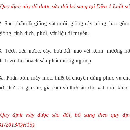
(Quy định này đã được sửa đổi bổ sung tại Điều 1 Luật 
2. Sản phẩm là giống vật nuôi, giống cây trồng, bao gồm 
giống, tinh dịch, phôi, vật liệu di truyền.
đào tạo xuất nhập
3. Tưới, tiêu nước; cày, bừa đất; nạo vét kênh, mương 
dịch vụ thu hoạch sản phẩm nông nghiệp.
3a. Phân bón; máy móc, thiết bị chuyên dùng phục vụ cho
bờ; thức ăn gia súc, gia cầm và thức ăn cho vật nuôi khác
tphcm
(Quy định này được sửa đổi, bổ sung theo quy đị
31/2013/QH13
)