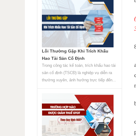
Lỗi Thường Gặp Khi Trích Khấu
Hao Tài Sản Cố Định
Trong công tác kế toán, trích khấu hao tài
sản cố định (TSCĐ) là nghiệp vụ diễn ra
thường xuyên, ảnh hưởng trực tiếp đến...