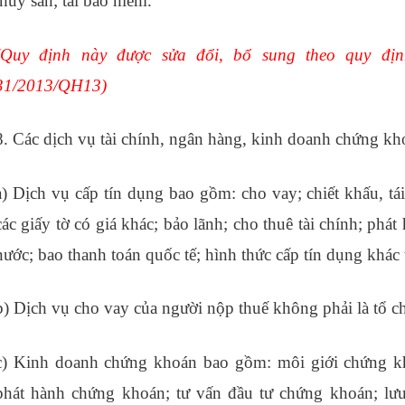
thủy sản; tái bảo hiểm.
(Quy định này được sửa đổi, bổ sung theo quy đị
31/2013/QH13
)
8. Các dịch vụ tài chính, ngân hàng, kinh doanh chứng kh
a) Dịch vụ cấp tín dụng bao gồm: cho vay; chiết khấu, t
các giấy tờ có giá khác; bảo lãnh; cho thuê tài chính; phát
nước; bao thanh toán quốc tế; hình thức cấp tín dụng khác 
b) Dịch vụ cho vay của người nộp thuế không phải là tổ c
c) Kinh doanh chứng khoán bao gồm: môi giới chứng k
phát hành chứng khoán; tư vấn đầu tư chứng khoán; lư