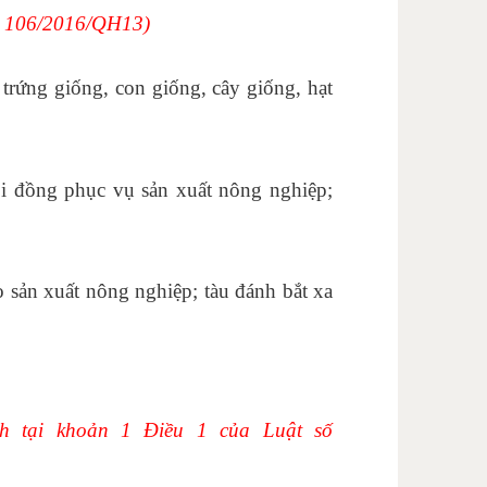
số 106/2016/QH13)
trứng giống, con giống, cây giống, hạt
 khẩu thực tế
nội đồng phục vụ sản xuất nông nghiệp;
 sản xuất nông nghiệp; tàu đánh bắt xa
.
học kế toán tổng hợp ở đâu tốt nhất
nh tại khoản 1 Điều 1 của Luật số