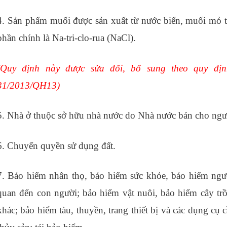
4. Sản phẩm muối được sản xuất từ nước biển, muối mỏ t
phần chính là Na-tri-clo-rua (NaCl).
các kỹ năng tin học v
(Quy định này được sửa đổi, bổ sung theo quy đị
31/2013/QH13
)
5. Nhà ở thuộc sở hữu nhà nước do Nhà nước bán cho ngư
6. Chuyển quyền sử dụng đất.
7. Bảo hiểm nhân thọ, bảo hiểm sức khỏe, bảo hiểm ngườ
quan đến con người; bảo hiểm vật nuôi, bảo hiểm cây tr
khác; bảo hiểm tàu, thuyền, trang thiết bị và các dụng cụ c