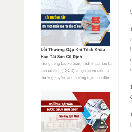
Lỗi Thường Gặp Khi Trích Khấu
Hao Tài Sản Cố Định
Trong công tác kế toán, trích khấu hao tài
sản cố định (TSCĐ) là nghiệp vụ diễn ra
thường xuyên, ảnh hưởng trực tiếp đến...