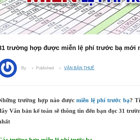
31 trường hợp được miễn lệ phí trước bạ mới 
By
Published
VĂN BẢN THUẾ
Những trường hợp nào được
miễn lệ phí trước bạ
? T
đây Văn bản kế toán sẽ thông tin đến bạn đọc 31 trườ
nhất
Các trường hợp miễn lệ phí trước bạ