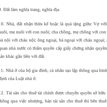
9. Đất làm nghĩa trang, nghĩa địa.
10. Nhà, đất nhận thừa kế hoặc là quà tặng giữa: Vợ vớ
nuôi, mẹ nuôi với con nuôi; cha chồng, mẹ chồng với con 
bà nội với cháu nội; ông ngoại, bà ngoại với cháu ngoại;
quan nhà nước có thẩm quyền cấp giấy chứng nhận quyền 
sản khác gắn liền với đất.
11. Nhà ở của hộ gia đình, cá nhân tạo lập thông qua hình
định của Luật nhà ở.
12. Tài sản cho thuê tài chính được chuyển quyền sở hữu 
thông qua việc nhượng, bán tài sản cho thuê thì bên thuê