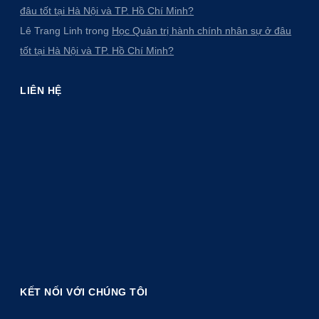
đâu tốt tại Hà Nội và TP. Hồ Chí Minh?
Lê Trang Linh
trong
Học Quản trị hành chính nhân sự ở đâu
tốt tại Hà Nội và TP. Hồ Chí Minh?
LIÊN HỆ
KẾT NỐI VỚI CHÚNG TÔI