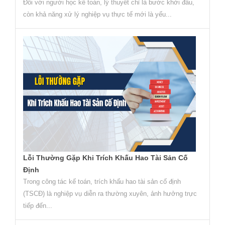
Đối với người học kế toán, lý thuyết chỉ là bước khởi đầu,
còn khả năng xử lý nghiệp vụ thực tế mới là yếu...
Lỗi Thường Gặp Khi Trích Khấu Hao Tài Sản Cố
Định
Trong công tác kế toán, trích khấu hao tài sản cố định
(TSCĐ) là nghiệp vụ diễn ra thường xuyên, ảnh hưởng trực
tiếp đến...