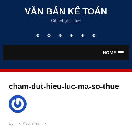
Skip
to
VĂN BẢN KẾ TOÁN
content
Cập nhật tin tức
Trang
TƯ
VĂN
VĂN
TIỀN
BẢO
chủ
VẤN
BẢN
BẢN
LƯƠNG
HIỂM
KẾ
THUẾ
HOME
TOÁN
cham-dut-hieu-luc-ma-so-thue
By
Published