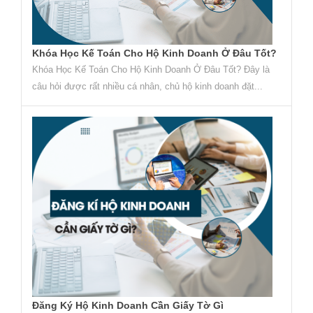
Khóa Học Kế Toán Cho Hộ Kinh Doanh Ở Đâu Tốt?
Khóa Học Kế Toán Cho Hộ Kinh Doanh Ở Đâu Tốt? Đây là
câu hỏi được rất nhiều cá nhân, chủ hộ kinh doanh đặt...
Đăng Ký Hộ Kinh Doanh Cần Giấy Tờ Gì