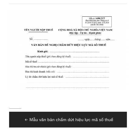
Điều
Mẫu văn bản chấm dứt hiệu lực mã số thuế
hướng
bài