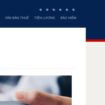
Trang
TƯ
VĂN
VĂN
TIỀN
BẢO
VĂN BẢN THUẾ
TIỀN LƯƠNG
BẢO HIỂM
chủ
VẤN
BẢN
BẢN
LƯƠNG
HIỂM
KẾ
THUẾ
TOÁN