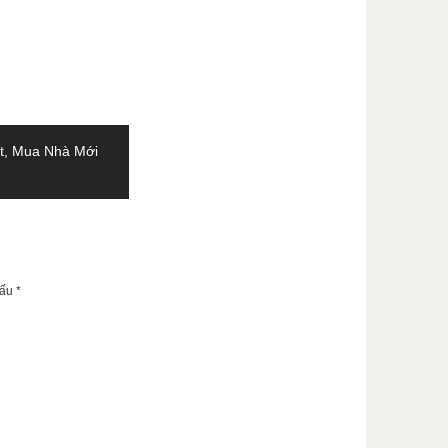
t, Mua Nhà Mới
dấu
*