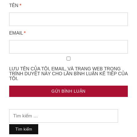
TÊN
*
EMAIL
*
LƯU TÊN CỦA TÔI, EMAIL, VÀ TRANG WEB TRONG
TRÌNH DUYỆT NÀY CHO LẦN BÌNH LUẬN KẾ TIẾP CỦA
TÔI.
Tìm
kiếm
cho: