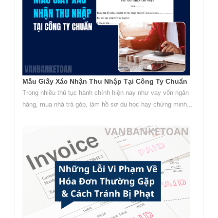
Mẫu Giấy Xác Nhận Thu Nhập Tại Công Ty Chuẩn
Trong nhiều thủ tục hành chính hiện nay như vay vốn ngân
hàng, mua nhà trả góp, làm hồ sơ du học hay chứng minh...