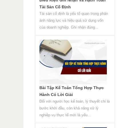
Tài Sản Cố Định
Tài sản cố định là yếu tố quan trọng phản
ánh năng lực và hiệu quả sử dụng vốn
của doanh nghiệp. Ghi nhận đúng...
Bài Tập Kế Toán Tổng Hợp Thực
Hành Có Lời Giải
Đối với người học kế toán, lý thuyết chỉ là
bước khởi đầu, còn khả năng xử lý
nghiệp vụ thực tế mới là yếu...