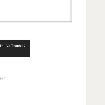
Thu Và Thanh Lý
dấu
*