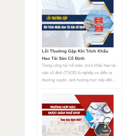
Lỗi Thường Gặp Khi Trích Khấu
Hao Tài Sản Cố Định
Trong công tác kế toán, trích khấu hao tài
sản cố định (TSCĐ) là nghiệp vụ diễn ra
thường xuyên, ảnh hưởng trực tiếp đến...