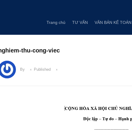
Skip
to
content
Trang chủ
TƯ VẤN
VĂN BẢN KẾ TOÁN
nghiem-thu-cong-viec
By
Published