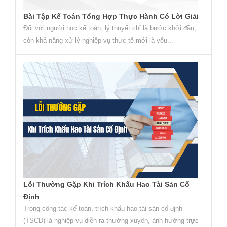
Bài Tập Kế Toán Tổng Hợp Thực Hành Có Lời Giải
Đối với người học kế toán, lý thuyết chỉ là bước khởi đầu,
còn khả năng xử lý nghiệp vụ thực tế mới là yếu...
Lỗi Thường Gặp Khi Trích Khấu Hao Tài Sản Cố
Định
Trong công tác kế toán, trích khấu hao tài sản cố định
(TSCĐ) là nghiệp vụ diễn ra thường xuyên, ảnh hưởng trực