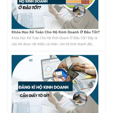
Khóa Học Kế Toán Cho Hộ Kinh Doanh Ở Đâu Tốt?
Khóa Học Kế Toán Cho Hộ Kinh Doanh Ở Đâu Tốt? Đây là
câu hỏi được rất nhiều cá nhân, chủ hộ kinh doanh đặt...