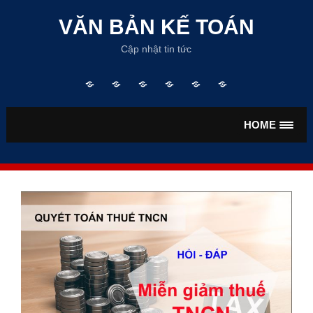
Skip
to
VĂN BẢN KẾ TOÁN
content
Cập nhật tin tức
Trang
TƯ
VĂN
VĂN
TIỀN
BẢO
chủ
VẤN
BẢN
BẢN
LƯƠNG
HIỂM
KẾ
THUẾ
HOME
TOÁN