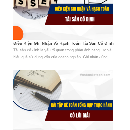
Điều Kiện Ghi Nhận Và Hạch Toán Tài Sản Cố Định
Tài sản cố định là yếu tố quan trọng phản ánh năng lực và
hiệu quả sử dụng vốn của doanh nghiệp. Ghi nhận đúng...