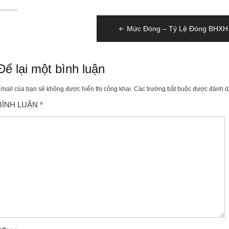
Điều
Mức Đóng – Tỷ Lệ Đóng BHXH
hướng
bài
viết
Để lại một bình luận
mail của bạn sẽ không được hiển thị công khai.
Các trường bắt buộc được đánh 
BÌNH LUẬN
*