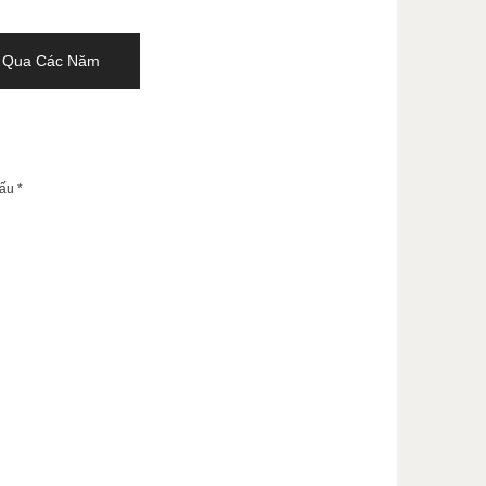
 Qua Các Năm
dấu
*