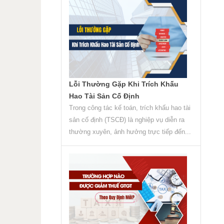
Lỗi Thường Gặp Khi Trích Khấu
Hao Tài Sản Cố Định
Trong công tác kế toán, trích khấu hao tài
sản cố định (TSCĐ) là nghiệp vụ diễn ra
thường xuyên, ảnh hưởng trực tiếp đến...