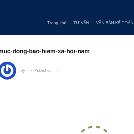
Skip
to
content
Trang chủ
TƯ VẤN
VĂN BẢN KẾ TOÁN
muc-dong-bao-hiem-xa-hoi-nam
By
Published