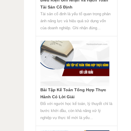
Tài Sản Cố Định
Tài sản cố định là yếu tố quan trọng phản
ánh năng lực và hiệu quả sử dụng vốn
của doanh nghiệp. Ghi nhận đúng...
Bài Tập Kế Toán Tổng Hợp Thực
Hành Có Lời Giải
Đối với người học kế toán, lý thuyết chỉ là
bước khởi đầu, còn khả năng xử lý
nghiệp vụ thực tế mới là yếu...