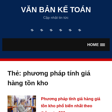
Skip
to
VĂN BẢN KẾ TOÁN
content
Cập nhật tin tức
Trang
TƯ
VĂN
VĂN
TIỀN
BẢO
chủ
VẤN
BẢN
BẢN
LƯƠNG
HIỂM
KẾ
THUẾ
HOME
TOÁN
Thẻ:
phương pháp tính giá
hàng tồn kho
Phương pháp tính giá hàng giá
tồn kho phổ biến nhất theo