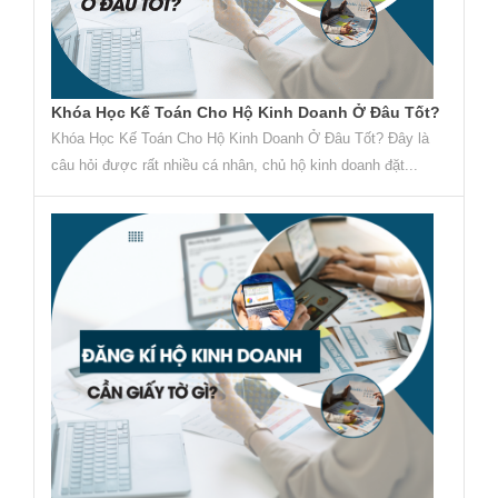
Khóa Học Kế Toán Cho Hộ Kinh Doanh Ở Đâu Tốt?
Khóa Học Kế Toán Cho Hộ Kinh Doanh Ở Đâu Tốt? Đây là
câu hỏi được rất nhiều cá nhân, chủ hộ kinh doanh đặt...