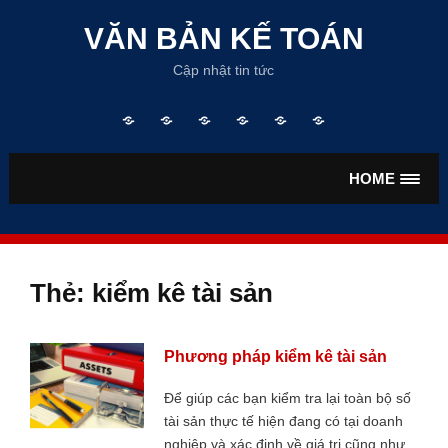
Skip
to
VĂN BẢN KẾ TOÁN
content
Cập nhật tin tức
Trang
TƯ
VĂN
VĂN
TIỀN
BẢO
chủ
VẤN
BẢN
BẢN
LƯƠNG
HIỂM
KẾ
THUẾ
HOME
TOÁN
Thẻ:
kiểm kê tài sản
Phương pháp kiểm kê tài sản
Để giúp các bạn kiểm tra lại toàn bộ số
tài sản thực tế hiện đang có tại doanh
nghiệp và xác định về giá trị cũng như