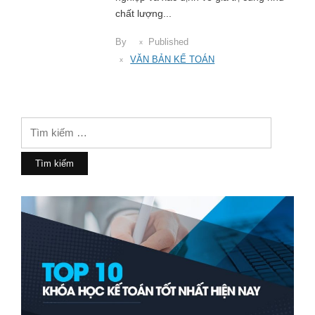
chất lượng...
By
Published
VĂN BẢN KẾ TOÁN
Tìm
kiếm
cho: