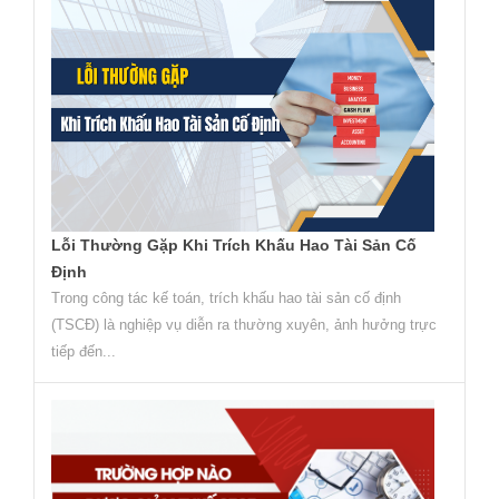
Lỗi Thường Gặp Khi Trích Khấu Hao Tài Sản Cố
Định
Trong công tác kế toán, trích khấu hao tài sản cố định
(TSCĐ) là nghiệp vụ diễn ra thường xuyên, ảnh hưởng trực
tiếp đến...