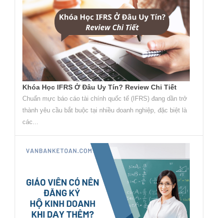
Khóa Học IFRS Ở Đâu Uy Tín? Review Chi Tiết
Chuẩn mực báo cáo tài chính quốc tế (IFRS) đang dần trở
thành yêu cầu bắt buộc tại nhiều doanh nghiệp, đặc biệt là
các...