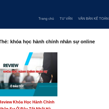
Skip
to
content
Trang chủ
TƯ VẤN
VĂN BẢN KẾ TOÁN
Thẻ:
khóa học hành chính nhân sự online
Review Khóa Học Hành Chính
Nhân Sự Ở Đâu Tốt Nhất Hà