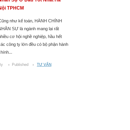
Nội TPHCM
Cũng như kế toán, HÀNH CHÍNH
NHÂN SỰ là ngành mang lại rất
nhiều cơ hội nghề nghiệp, hầu hết
các công ty lớn đều có bộ phận hành
hính...
By
Published
TƯ VẤN