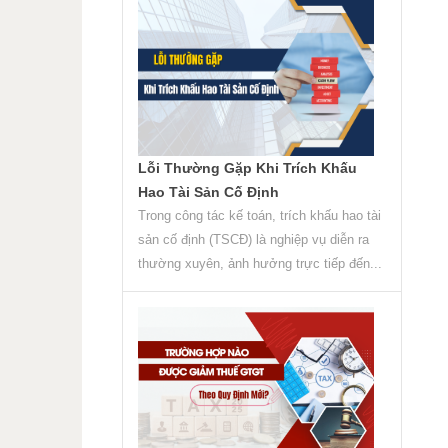
Lỗi Thường Gặp Khi Trích Khấu
Hao Tài Sản Cố Định
Trong công tác kế toán, trích khấu hao tài
sản cố định (TSCĐ) là nghiệp vụ diễn ra
thường xuyên, ảnh hưởng trực tiếp đến...