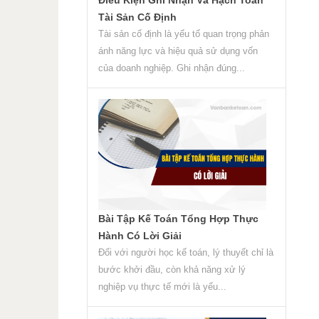
Tài Sản Cố Định
Tài sản cố định là yếu tố quan trọng phản
ánh năng lực và hiệu quả sử dụng vốn
của doanh nghiệp. Ghi nhận đúng...
Bài Tập Kế Toán Tổng Hợp Thực
Hành Có Lời Giải
Đối với người học kế toán, lý thuyết chỉ là
bước khởi đầu, còn khả năng xử lý
nghiệp vụ thực tế mới là yếu...