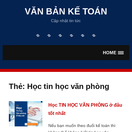
Skip
to
VĂN BẢN KẾ TOÁN
content
Cập nhật tin tức
Trang
TƯ
VĂN
VĂN
TIỀN
BẢO
chủ
VẤN
BẢN
BẢN
LƯƠNG
HIỂM
KẾ
THUẾ
HOME
TOÁN
Thẻ:
Học tin học văn phòng
Học TIN HỌC VĂN PHÒNG ở đâu
tốt nhất
Nếu bạn muốn theo đuổi kế toán thì