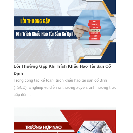
Lỗi Thường Gặp Khi Trích Khấu Hao Tài Sản Cố
Định
Trong công tác kế toán, trích khấu hao tài sản cố định
(TSCĐ) là nghiệp vụ diễn ra thường xuyên, ảnh hưởng trực
tiếp đến...