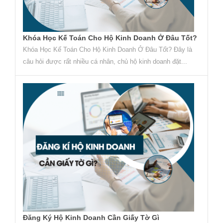
Khóa Học Kế Toán Cho Hộ Kinh Doanh Ở Đâu Tốt?
Khóa Học Kế Toán Cho Hộ Kinh Doanh Ở Đâu Tốt? Đây là
câu hỏi được rất nhiều cá nhân, chủ hộ kinh doanh đặt...
Đăng Ký Hộ Kinh Doanh Cần Giấy Tờ Gì