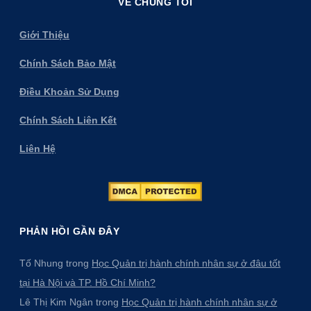
VỀ CHÚNG TÔI
Giới Thiệu
Chính Sách Bảo Mật
Điều Khoản Sử Dụng
Chính Sách Liên Kết
Liên Hệ
PHẢN HỒI GẦN ĐÂY
Tố Nhung
trong
Học Quản trị hành chính nhân sự ở đâu tốt
tại Hà Nội và TP. Hồ Chí Minh?
Lê Thị Kim Ngân
trong
Học Quản trị hành chính nhân sự ở