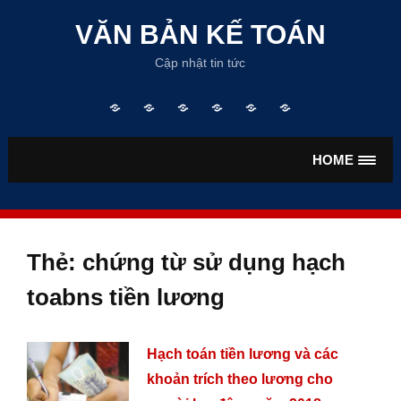
Skip
to
VĂN BẢN KẾ TOÁN
content
Cập nhật tin tức
Trang
TƯ
VĂN
VĂN
TIỀN
BẢO
chủ
VẤN
BẢN
BẢN
LƯƠNG
HIỂM
KẾ
THUẾ
HOME
TOÁN
Thẻ:
chứng từ sử dụng hạch
toabns tiền lương
Hạch toán tiền lương và các
khoản trích theo lương cho