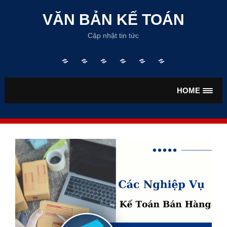
Skip
to
VĂN BẢN KẾ TOÁN
content
Cập nhật tin tức
Trang
TƯ
VĂN
VĂN
TIỀN
BẢO
chủ
VẤN
BẢN
BẢN
LƯƠNG
HIỂM
KẾ
THUẾ
HOME
TOÁN