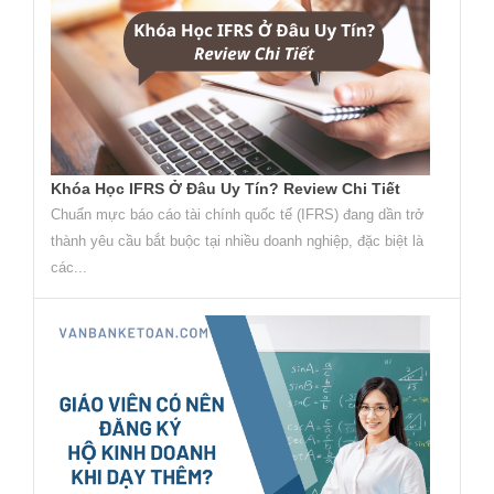
Khóa Học IFRS Ở Đâu Uy Tín? Review Chi Tiết
Chuẩn mực báo cáo tài chính quốc tế (IFRS) đang dần trở
thành yêu cầu bắt buộc tại nhiều doanh nghiệp, đặc biệt là
các...