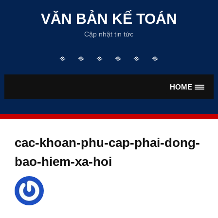
Skip
to
VĂN BẢN KẾ TOÁN
content
Cập nhật tin tức
Trang
TƯ
VĂN
VĂN
TIỀN
BẢO
chủ
VẤN
BẢN
BẢN
LƯƠNG
HIỂM
KẾ
THUẾ
HOME
TOÁN
cac-khoan-phu-cap-phai-dong-
bao-hiem-xa-hoi