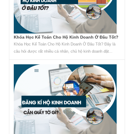
Khóa Học Kế Toán Cho Hộ Kinh Doanh Ở Đâu Tốt?
Khóa Học Kế Toán Cho Hộ Kinh Doanh Ở Đâu Tốt? Đây là
câu hỏi được rất nhiều cá nhân, chủ hộ kinh doanh đặt...