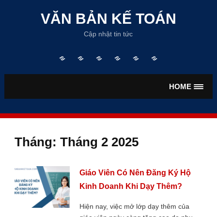
Skip
to
VĂN BẢN KẾ TOÁN
content
Cập nhật tin tức
Trang
TƯ
VĂN
VĂN
TIỀN
BẢO
chủ
VẤN
BẢN
BẢN
LƯƠNG
HIỂM
KẾ
THUẾ
HOME
TOÁN
Tháng:
Tháng 2 2025
Giáo Viên Có Nên Đăng Ký Hộ
Kinh Doanh Khi Dạy Thêm?
Hiện nay, việc mở lớp dạy thêm của