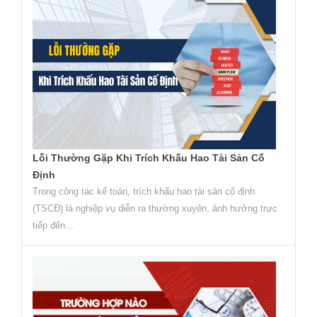
Lỗi Thường Gặp Khi Trích Khấu Hao Tài Sản Cố
Định
Trong công tác kế toán, trích khấu hao tài sản cố định
(TSCĐ) là nghiệp vụ diễn ra thường xuyên, ảnh hưởng trực
tiếp đến...