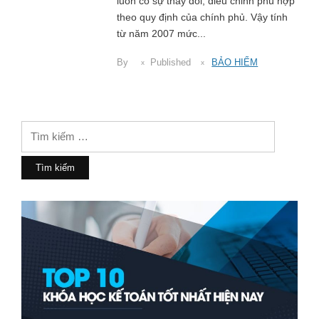
luôn có sự thay đổi, điều chỉnh phù hợp
theo quy định của chính phủ. Vậy tính
từ năm 2007 mức...
By
Published
BẢO HIỂM
Tìm
kiếm
cho: