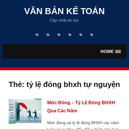
Skip
to
VĂN BẢN KẾ TOÁN
content
Cập nhật tin tức
Trang
TƯ
VĂN
VĂN
TIỀN
BẢO
chủ
VẤN
BẢN
BẢN
LƯƠNG
HIỂM
KẾ
THUẾ
HOME
TOÁN
Thẻ:
tỷ lệ đóng bhxh tự nguyện
Mức Đóng – Tỷ Lệ Đóng BHXH
Qua Các Năm
Mức đóng và tỷ lệ đóng BHXH các năm