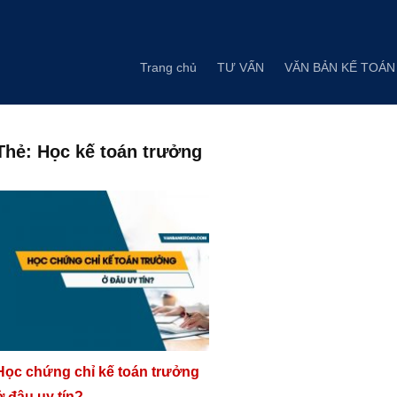
Skip
to
content
Trang chủ
TƯ VẤN
VĂN BẢN KẾ TOÁN
Thẻ:
Học kế toán trưởng
Học chứng chỉ kế toán trưởng
ở đâu uy tín?