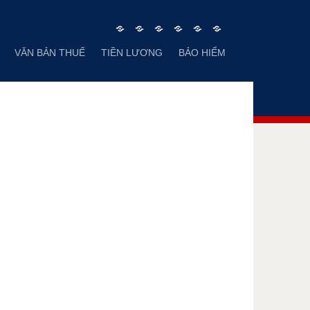
Trang
TƯ
VĂN
VĂN
TIỀN
BẢO
VĂN BẢN THUẾ
TIỀN LƯƠNG
BẢO HIỂM
chủ
VẤN
BẢN
BẢN
LƯƠNG
HIỂM
KẾ
THUẾ
TOÁN