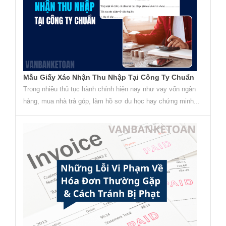
Mẫu Giấy Xác Nhận Thu Nhập Tại Công Ty Chuẩn
Trong nhiều thủ tục hành chính hiện nay như vay vốn ngân
hàng, mua nhà trả góp, làm hồ sơ du học hay chứng minh...