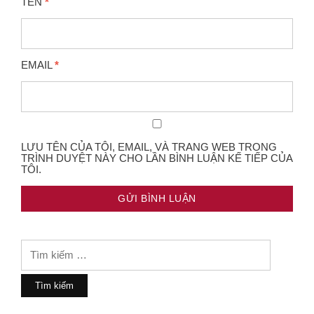
TÊN
*
EMAIL
*
LƯU TÊN CỦA TÔI, EMAIL, VÀ TRANG WEB TRONG
TRÌNH DUYỆT NÀY CHO LẦN BÌNH LUẬN KẾ TIẾP CỦA
TÔI.
Tìm
kiếm
cho: