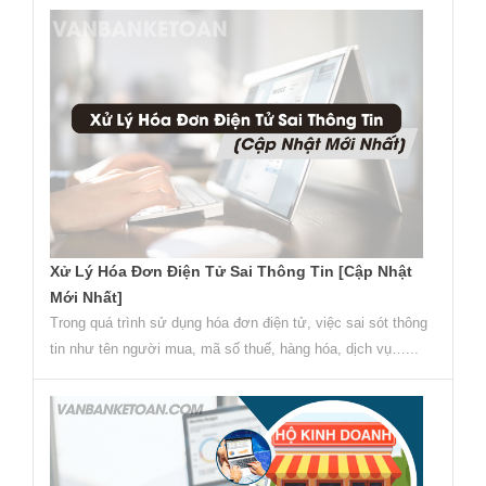
Xử Lý Hóa Đơn Điện Tử Sai Thông Tin [Cập Nhật
Mới Nhất]
Trong quá trình sử dụng hóa đơn điện tử, việc sai sót thông
tin như tên người mua, mã số thuế, hàng hóa, dịch vụ…...