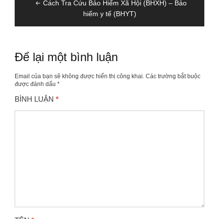
Cách Tra Cứu Bảo Hiểm Xã Hội (BHXH) – Bảo
hướng
hiểm y tế (BHYT)
bài
viết
Để lại một bình luận
Email của bạn sẽ không được hiển thị công khai.
Các trường bắt buộc
được đánh dấu
*
BÌNH LUẬN
*