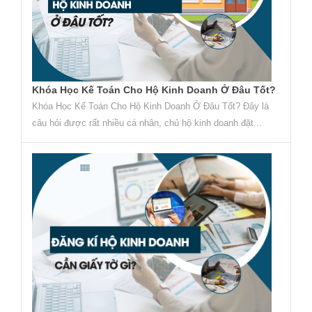
Khóa Học Kế Toán Cho Hộ Kinh Doanh Ở Đâu Tốt?
Khóa Học Kế Toán Cho Hộ Kinh Doanh Ở Đâu Tốt? Đây là
câu hỏi được rất nhiều cá nhân, chủ hộ kinh doanh đặt...