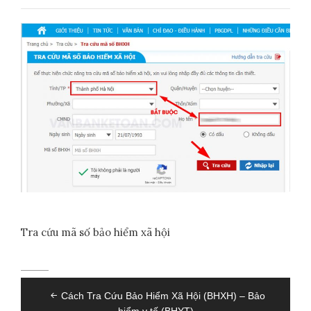
Tra cứu mã số bảo hiểm xã hội
Điều
Cách Tra Cứu Bảo Hiểm Xã Hội (BHXH) – Bảo
hướng
hiểm y tế (BHYT)