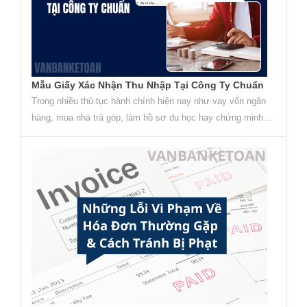
Mẫu Giấy Xác Nhận Thu Nhập Tại Công Ty Chuẩn
Trong nhiều thủ tục hành chính hiện nay như vay vốn ngân
hàng, mua nhà trả góp, làm hồ sơ du học hay chứng minh...