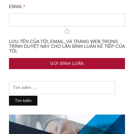
EMAIL
*
LƯU TÊN CỦA TÔI, EMAIL, VÀ TRANG WEB TRONG
TRÌNH DUYỆT NÀY CHO LẦN BÌNH LUẬN KẾ TIẾP CỦA
TÔI.
Tìm
kiếm
cho: