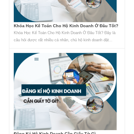
Khóa Học Kế Toán Cho Hộ Kinh Doanh Ở Đâu Tốt?
Khóa Học Kế Toán Cho Hộ Kinh Doanh Ở Đâu Tốt? Đây là
câu hỏi được rất nhiều cá nhân, chủ hộ kinh doanh đặt...
Đăng Ký Hộ Kinh Doanh Cần Giấy Tờ Gì