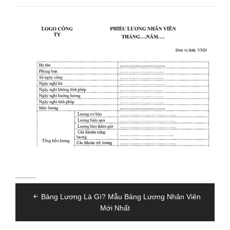
Điều
Bảng Lương Là Gì? Mẫu Bảng Lương Nhân Viên
hướng
Mới Nhất
bài
viết