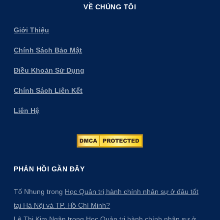
VỀ CHÚNG TÔI
Giới Thiệu
Chính Sách Bảo Mật
Điều Khoản Sử Dụng
Chính Sách Liên Kết
Liên Hệ
PHẢN HỒI GẦN ĐÂY
Tố Nhung
trong
Học Quản trị hành chính nhân sự ở đâu tốt
tại Hà Nội và TP. Hồ Chí Minh?
Lê Thị Kim Ngân
trong
Học Quản trị hành chính nhân sự ở