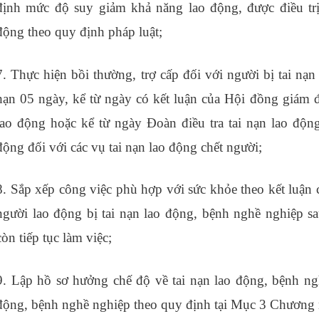
định mức độ suy giảm khả năng lao động, được điều trị
động theo quy định pháp luật;
học nghiệp vụ xuất nhập
7. Thực hiện bồi thường, trợ cấp đối với người bị tai nạ
hạn 05 ngày, kể từ ngày có kết luận của Hội đồng giám
lao động hoặc kể từ ngày Đoàn điều tra tai nạn lao động
động đối với các vụ tai nạn lao động chết người;
8. Sắp xếp công việc phù hợp với sức khỏe theo kết luận
người lao động bị tai nạn lao động, bệnh nghề nghiệp sa
còn tiếp tục làm việc;
học phân tích báo cáo tài chính d
9. Lập hồ sơ hưởng chế độ về tai nạn lao động, bệnh ng
động, bệnh nghề nghiệp theo quy định tại Mục 3 Chương 