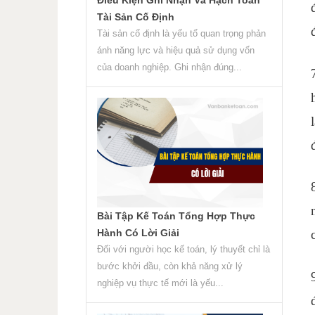
Tài Sản Cố Định
Tài sản cố định là yếu tố quan trọng phản
ánh năng lực và hiệu quả sử dụng vốn
của doanh nghiệp. Ghi nhận đúng...
Bài Tập Kế Toán Tổng Hợp Thực
Hành Có Lời Giải
Đối với người học kế toán, lý thuyết chỉ là
bước khởi đầu, còn khả năng xử lý
nghiệp vụ thực tế mới là yếu...