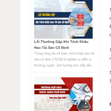
Lỗi Thường Gặp Khi Trích Khấu
Hao Tài Sản Cố Định
Trong công tác kế toán, trích khấu hao tài
sản cố định (TSCĐ) là nghiệp vụ diễn ra
thường xuyên, ảnh hưởng trực tiếp đến...