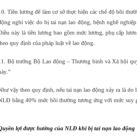
10. Tiền lương để làm cơ sở thực hiện các chế độ bồi thườn
động nghỉ việc do bị tai nạn lao động, bệnh nghề nghiệp
Điều này là tiền lương bao gồm mức lương, phụ cấp lươn
theo quy định của pháp luật về lao động.
11. Bộ trưởng Bộ Lao động – Thương binh và Xã hội quy 
này.”
Như vậy theo quy định, nếu tai nạn lao động xảy ra là do 
NLĐ bằng 40% mức bồi thường tương ứng với mức suy g
nhập khẩu thực tế
Quyền lợi được hưởng của NLĐ khi bị tai nạn lao động