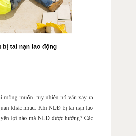
 bị tai nạn lao động
 ai mông muốn, tuy nhiên nó vẫn xảy ra
uan khác nhau. Khi NLĐ bị tai nạn lao
yền lợi nào mà NLĐ được hưởng? Các
ao tai chinh cap toc