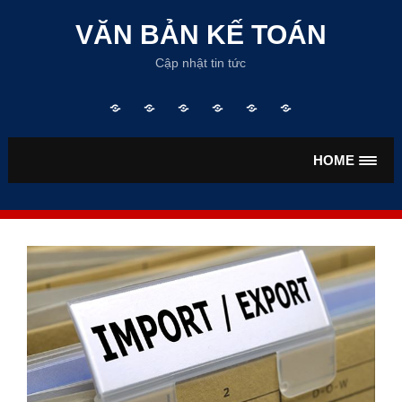
Skip
to
VĂN BẢN KẾ TOÁN
content
Cập nhật tin tức
Trang
TƯ
VĂN
VĂN
TIỀN
BẢO
chủ
VẤN
BẢN
BẢN
LƯƠNG
HIỂM
KẾ
THUẾ
HOME
TOÁN