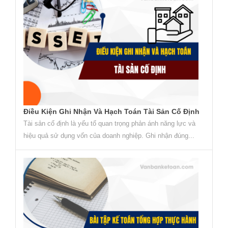
Điều Kiện Ghi Nhận Và Hạch Toán Tài Sản Cố Định
Tài sản cố định là yếu tố quan trọng phản ánh năng lực và
hiệu quả sử dụng vốn của doanh nghiệp. Ghi nhận đúng...