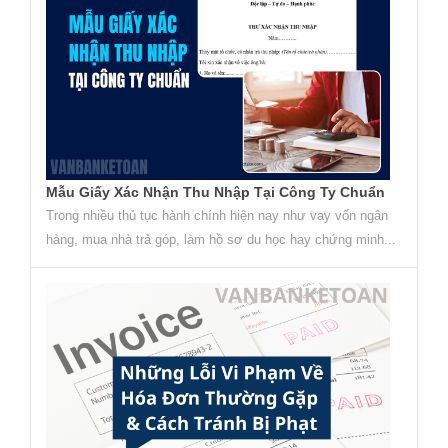
Mẫu Giấy Xác Nhận Thu Nhập Tại Công Ty Chuẩn
Trong nhiều thủ tục hành chính hiện nay như vay vốn ngân
hàng, mua nhà trả góp, làm hồ sơ du học hay chứng minh...