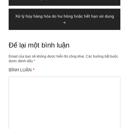
bài
viết
Xử lý hủy hàng hóa do hư hỏng hoặc hết hạn sử dụng
Để lại một bình luận
Email của bạn sẽ không được hiển thị công khai.
Các trường bắt buộc
được đánh dấu
*
BÌNH LUẬN
*