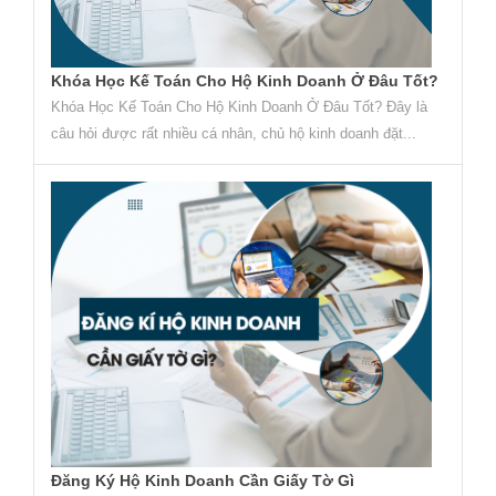
Khóa Học Kế Toán Cho Hộ Kinh Doanh Ở Đâu Tốt?
Khóa Học Kế Toán Cho Hộ Kinh Doanh Ở Đâu Tốt? Đây là
câu hỏi được rất nhiều cá nhân, chủ hộ kinh doanh đặt...
Đăng Ký Hộ Kinh Doanh Cần Giấy Tờ Gì