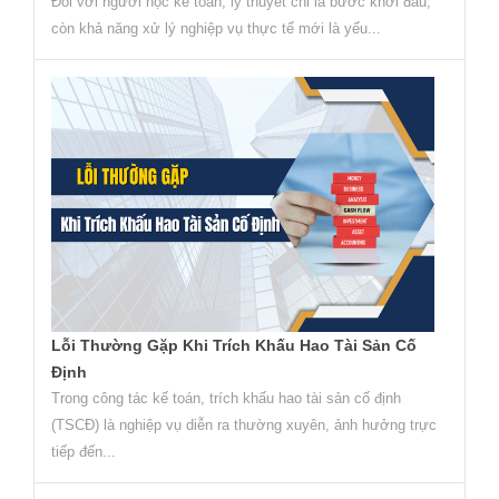
Đối với người học kế toán, lý thuyết chỉ là bước khởi đầu,
còn khả năng xử lý nghiệp vụ thực tế mới là yếu...
Lỗi Thường Gặp Khi Trích Khấu Hao Tài Sản Cố
Định
Trong công tác kế toán, trích khấu hao tài sản cố định
(TSCĐ) là nghiệp vụ diễn ra thường xuyên, ảnh hưởng trực
tiếp đến...