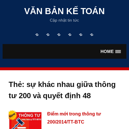
Skip
to
VĂN BẢN KẾ TOÁN
content
Cập nhật tin tức
Trang
TƯ
VĂN
VĂN
TIỀN
BẢO
chủ
VẤN
BẢN
BẢN
LƯƠNG
HIỂM
KẾ
THUẾ
HOME
TOÁN
Thẻ:
sự khác nhau giữa thông
tư 200 và quyết định 48
Điểm mới trong thông tư
200/2014/TT-BTC