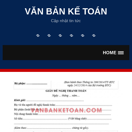
Skip
to
VĂN BẢN KẾ TOÁN
content
Cập nhật tin tức
Trang
TƯ
VĂN
VĂN
TIỀN
BẢO
chủ
VẤN
BẢN
BẢN
LƯƠNG
HIỂM
KẾ
THUẾ
HOME
TOÁN