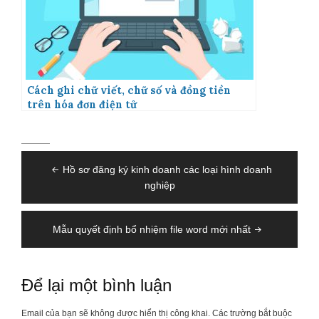
Cách ghi chữ viết, chữ số và đồng tiền
trên hóa đơn điện tử
Điều
Hồ sơ đăng ký kinh doanh các loại hình doanh
hướng
nghiệp
bài
viết
Mẫu quyết định bổ nhiệm file word mới nhất
Để lại một bình luận
Email của bạn sẽ không được hiển thị công khai.
Các trường bắt buộc