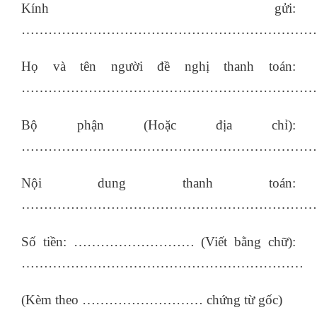
Kính gửi:
…………………………………………………………
Họ và tên người đề nghị thanh toán:
…………………………………………………………
Bộ phận (Hoặc địa chỉ):
…………………………………………………………
Nội dung thanh toán:
…………………………………………………………
Số tiền: ……………………… (Viết bằng chữ):
………………………………………………………
(Kèm theo ……………………… chứng từ gốc)