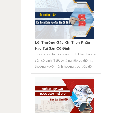
Lỗi Thường Gặp Khi Trích Khấu
Hao Tài Sản Cố Định
Trong công tác kế toán, trích khấu hao tài
sản cố định (TSCĐ) là nghiệp vụ diễn ra
thường xuyên, ảnh hưởng trực tiếp đến...