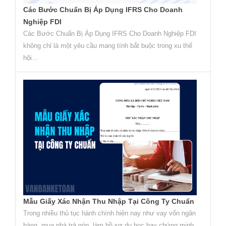
Các Bước Chuẩn Bị Áp Dụng IFRS Cho Doanh
Nghiệp FDI
Các Bước Chuẩn Bị Áp Dụng IFRS Cho Doanh Nghiệp FDI
không chỉ là một yêu cầu mang tính bắt buộc trong xu thế
hội...
Mẫu Giấy Xác Nhận Thu Nhập Tại Công Ty Chuẩn
Trong nhiều thủ tục hành chính hiện nay như vay vốn ngân
hàng, mua nhà trả góp, làm hồ sơ du học hay chứng minh...