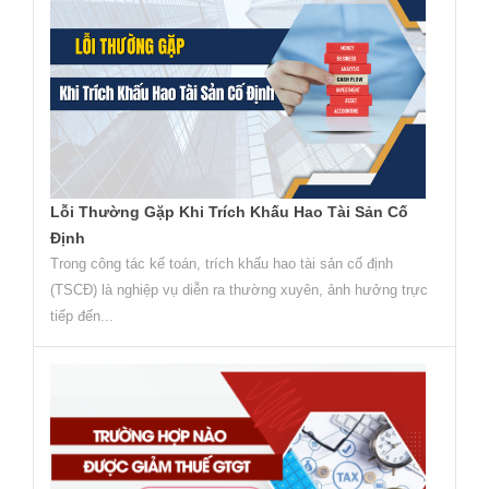
Lỗi Thường Gặp Khi Trích Khấu Hao Tài Sản Cố
Định
Trong công tác kế toán, trích khấu hao tài sản cố định
(TSCĐ) là nghiệp vụ diễn ra thường xuyên, ảnh hưởng trực
tiếp đến...