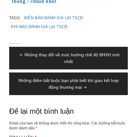
tháng 7 chuẩn nhất
TAGS:
BIÊN BẢN ĐÁNH GIÁ LẠI TSCĐ
KHI NÀO ĐÁNH GIÁ LẠI TSCĐ
Điều
Những thay đổi về mức hưởng chế độ BHXH mới
hướng
nhất
bài
viết
Những điểm bắt buộc bạn phải biết khi giao kết hợp
động thương mại
Để lại một bình luận
Email của bạn sẽ không được hiển thị công khai.
Các trường bắt buộc
được đánh dấu
*