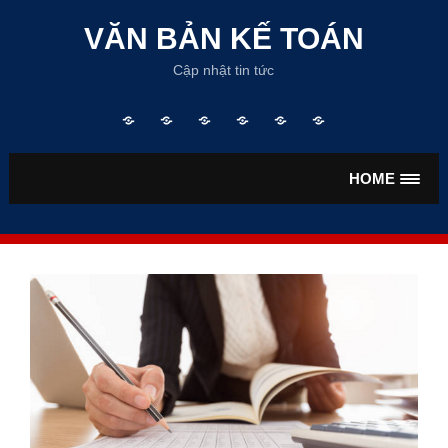
Skip
to
VĂN BẢN KẾ TOÁN
content
Cập nhật tin tức
Trang
TƯ
VĂN
VĂN
TIỀN
BẢO
chủ
VẤN
BẢN
BẢN
LƯƠNG
HIỂM
KẾ
THUẾ
HOME
TOÁN