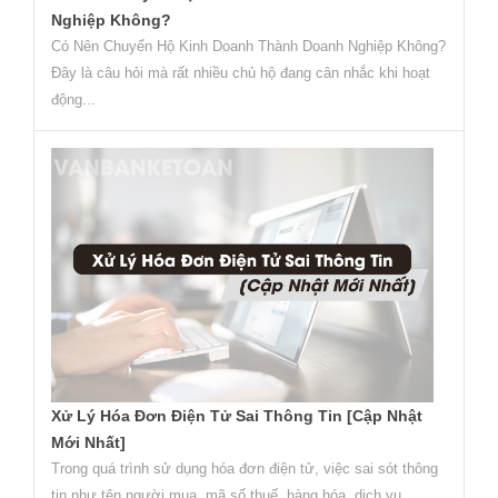
Nghiệp Không?
Có Nên Chuyển Hộ Kinh Doanh Thành Doanh Nghiệp Không?
Đây là câu hỏi mà rất nhiều chủ hộ đang cân nhắc khi hoạt
động...
Xử Lý Hóa Đơn Điện Tử Sai Thông Tin [Cập Nhật
Mới Nhất]
Trong quá trình sử dụng hóa đơn điện tử, việc sai sót thông
tin như tên người mua, mã số thuế, hàng hóa, dịch vụ…...