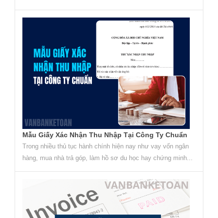
Mẫu Giấy Xác Nhận Thu Nhập Tại Công Ty Chuẩn
Trong nhiều thủ tục hành chính hiện nay như vay vốn ngân
hàng, mua nhà trả góp, làm hồ sơ du học hay chứng minh...