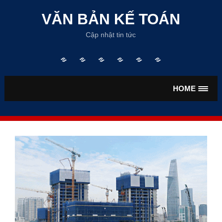
Skip
to
VĂN BẢN KẾ TOÁN
content
Cập nhật tin tức
Trang
TƯ
VĂN
VĂN
TIỀN
BẢO
chủ
VẤN
BẢN
BẢN
LƯƠNG
HIỂM
KẾ
THUẾ
HOME
TOÁN