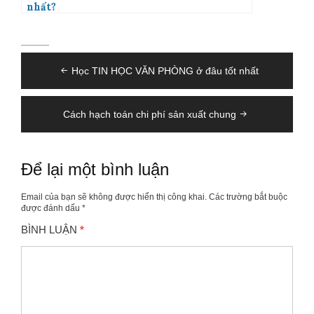
nhất?
Điều
Học TIN HỌC VĂN PHÒNG ở đâu tốt nhất
hướng
bài
viết
Cách hạch toán chi phí sản xuất chung
Để lại một bình luận
Email của bạn sẽ không được hiển thị công khai.
Các trường bắt buộc
được đánh dấu
*
BÌNH LUẬN
*