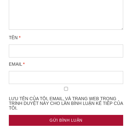
TÊN
*
EMAIL
*
LƯU TÊN CỦA TÔI, EMAIL, VÀ TRANG WEB TRONG
TRÌNH DUYỆT NÀY CHO LẦN BÌNH LUẬN KẾ TIẾP CỦA
TÔI.