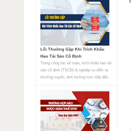
Lỗi Thường Gặp Khi Trích Khấu
Hao Tài Sản Cố Định
Trong công tác kế toán, trích khấu hao tài
sản cố định (TSCĐ) là nghiệp vụ diễn ra
thường xuyên, ảnh hưởng trực tiếp đến...