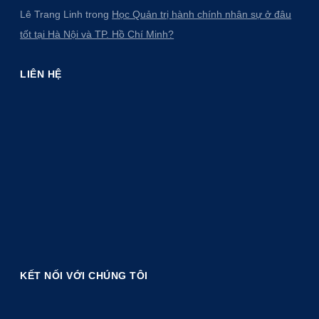
Lê Trang Linh
trong
Học Quản trị hành chính nhân sự ở đâu
tốt tại Hà Nội và TP. Hồ Chí Minh?
LIÊN HỆ
KẾT NỐI VỚI CHÚNG TÔI