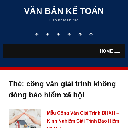
Skip
to
VĂN BẢN KẾ TOÁN
content
Cập nhật tin tức
Trang
TƯ
VĂN
VĂN
TIỀN
BẢO
chủ
VẤN
BẢN
BẢN
LƯƠNG
HIỂM
KẾ
THUẾ
HOME
TOÁN
Thẻ:
công văn giải trình không
đóng bảo hiểm xã hội
Mẫu Công Văn Giải Trình BHXH –
Kinh Nghiệm Giải Trình Bảo Hiểm